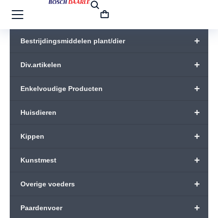
+
Bestrijdingsmiddelen plant/dier
+
Div.artikelen
+
Enkelvoudige Producten
+
Huisdieren
+
Kippen
+
Kunstmest
+
Overige voeders
+
Paardenvoer