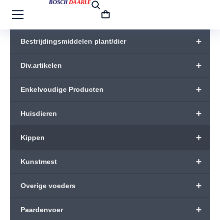
+
Bestrijdingsmiddelen plant/dier
+
Div.artikelen
+
Enkelvoudige Producten
+
Huisdieren
+
Kippen
+
Kunstmest
+
Overige voeders
+
Paardenvoer