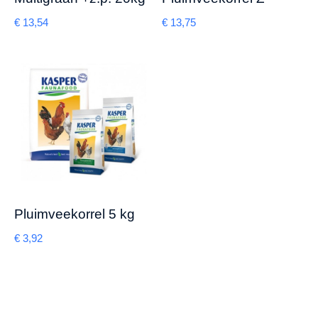
€
13,54
€
13,75
Pluimveekorrel 5 kg
€
3,92