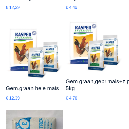
€
12,39
€
4,49
Gem.graan,gebr.mais+z.p
Gem.graan hele mais
5kg
€
12,39
€
4,78