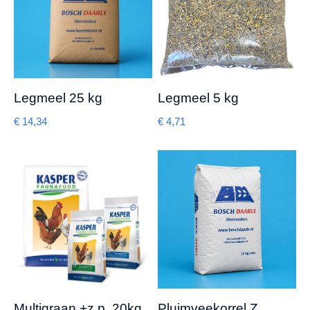
Legmeel 25 kg
Legmeel 5 kg
€
14,34
€
4,71
Multigraan +z.p. 20kg
Pluimveekorrel Z