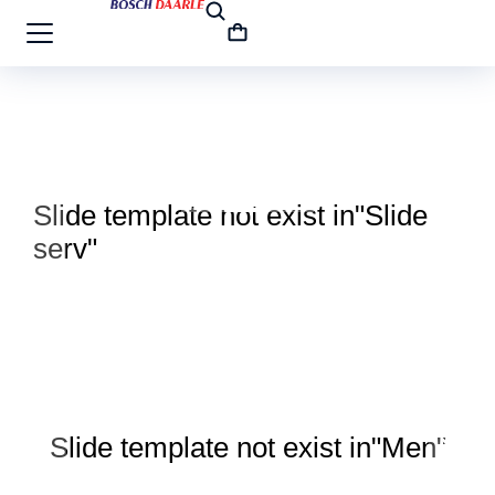
Slide template not exist in"Slide
Sl
serv"
por
Slide template not exist in"Men"
Sl
in