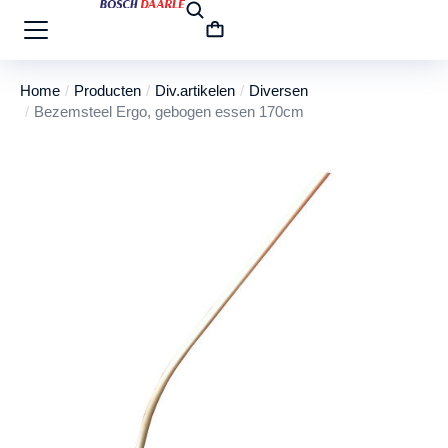
Home
Producten
Div.artikelen
Diversen
Je bent hier:
Bezemsteel Ergo, gebogen essen 170cm