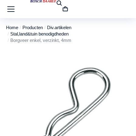
Home
Producten
Div.artikelen
Je bent hier:
Stal,land&tuin benodigdheden
Borgveer enkel, verzinkt, 4mm