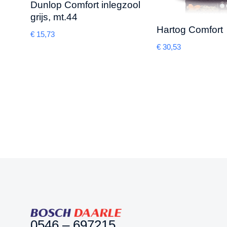
Dunlop Comfort inlegzool
grijs, mt.44
Hartog Comfort
€
15,73
€
30,53
0546 – 697215