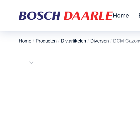
Home
Home
Producten
Div.artikelen
Diversen
DCM Gazonvo
Je bent hier: