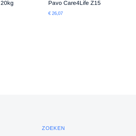
l 20kg
Pavo Care4Life Z15
Pavo
€
26,07
€
21,8
ZOEKEN