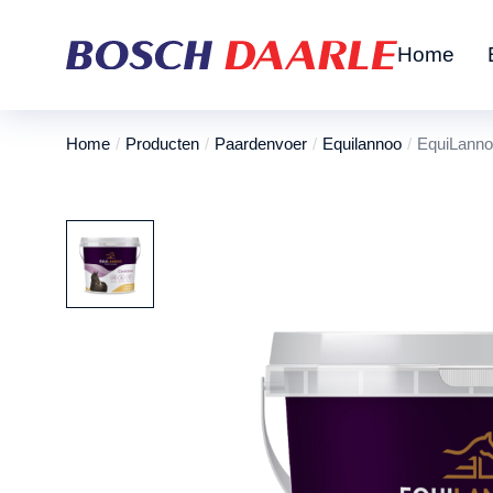
Home
Home
Producten
Paardenvoer
Equilannoo
EquiLannoo
Je bent hier: