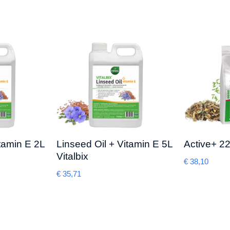
tamin E 2L
Linseed Oil + Vitamin E 5L
Active+ 22
Vitalbix
€
38,10
€
35,71