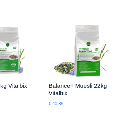
kg Vitalbix
Balance+ Muesli 22kg
Vita
Vitalbix
Trea
€
40,85
€
6,95