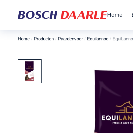
Home
Home
Producten
Paardenvoer
Equilannoo
EquiLanno
Je bent hier: