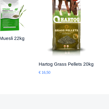
Muesli 22kg
Vita
€
14,5
Hartog Grass Pellets 20kg
€
16,50