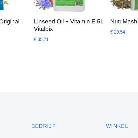
Original
Linseed Oil + Vitamin E 5L
NutriMash 
Vitalbix
€
29,54
€
35,71
BEDRIJF
WINKEL