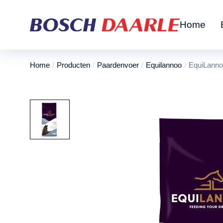
Home
Home
Producten
Paardenvoer
Equilannoo
EquiLanno
Je bent hier: