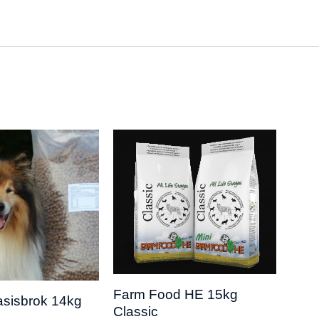
Farm Food HE 15kg
Far
sisbrok 14kg
Classic
Scho