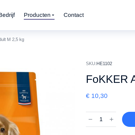
Bedrijf
Producten
Contact
lt M 2,5 kg
SKU:
HE1102
FoKKER Ad
€
10,30