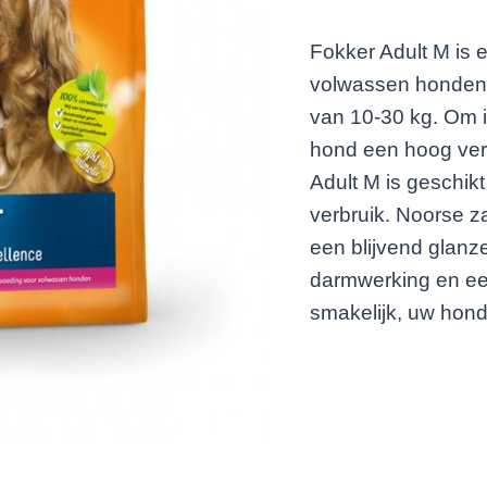
Fokker Adult M is
volwassen honden 
van 10-30 kg. Om in
hond een hoog vert
Adult M is geschik
verbruik. Noorse z
een blijvend glanz
darmwerking en een
smakelijk, uw hond 