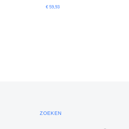
€
59,93
€
65,5
ZOEKEN