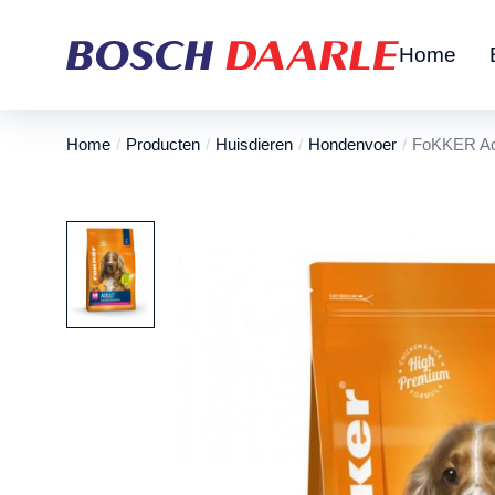
Home
Home
Producten
Huisdieren
Hondenvoer
FoKKER Adu
Je bent hier: