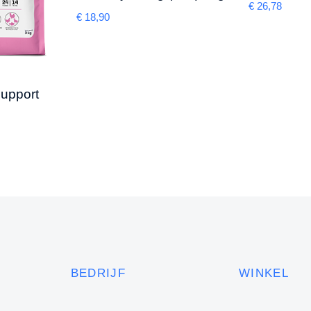
€
26,78
€
18,90
Support
BEDRIJF
WINKEL