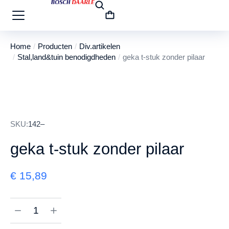
Home
Producten
Div.artikelen
Je bent hier:
Stal,land&tuin benodigdheden
geka t-stuk zonder pilaar
SKU:
142–
geka t-stuk zonder pilaar
€
15,89