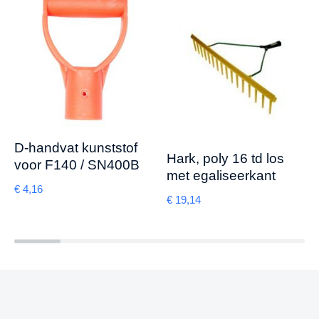
D-handvat kunststof
Hark, poly 16 td los
voor F140 / SN400B
met egaliseerkant
€
4,16
€
19,14