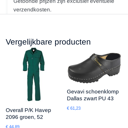
Getoonde prijzen zijn exclusief eventuele
verzendkosten.
Vergelijkbare producten
Gevavi schoenklomp
Dallas zwart PU 43
€
61,23
Overall P/K Havep
2096 groen, 52
€
44,89