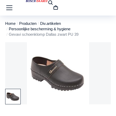
Home
Producten
Div.artikelen
Je bent hier:
Persoonlijke bescherming & hygiene
Gevavi schoenklomp Dallas zwart PU 39