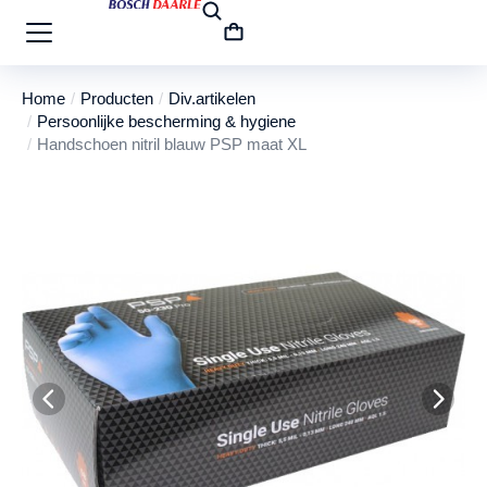
Home
Producten
Div.artikelen
Je bent hier:
Persoonlijke bescherming & hygiene
Handschoen nitril blauw PSP maat XL