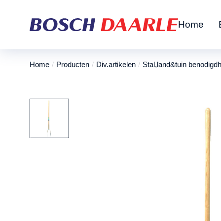
Home
Home
Producten
Div.artikelen
Stal,land&tuin benodigd
Je bent hier: