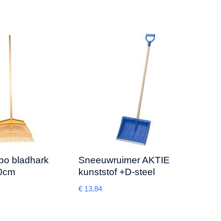
mbo bladhark
Sneeuwruimer AKTIE
Hark
60cm
kunststof +D-steel
egal
€
13,84
€
19,1