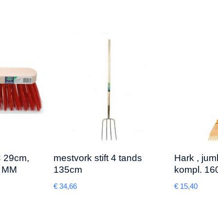
 29cm,
mestvork stift 4 tands
Hark , ju
d MM
135cm
kompl. 1
€
34,66
€
15,40