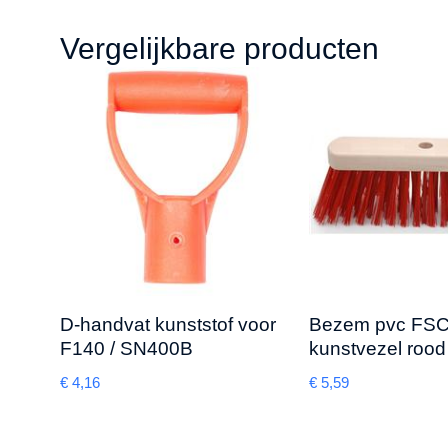
Vergelijkbare producten
D-handvat kunststof voor
Bezem pvc FSC
F140 / SN400B
kunstvezel roo
€
4,16
€
5,59