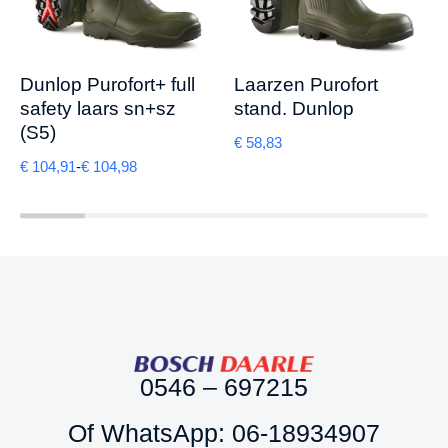
Dunlop Purofort+ full
Laarzen Purofort
safety laars sn+sz
stand. Dunlop
(S5)
€
58,83
€
104,91
-
€
104,98
0546 – 697215
Of WhatsApp: 06-18934907