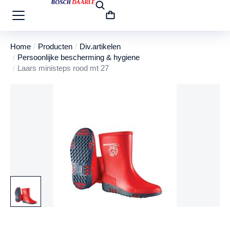
Home
Producten
Div.artikelen
Je bent hier:
Persoonlijke bescherming & hygiene
Laars ministeps rood mt 27