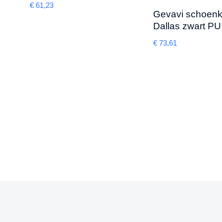
€
61,23
Gevavi schoen
Dallas zwart PU
€
73,61