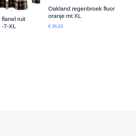
Oakland regenbroek fluor
Inle
oranje mt XL
44
lanel ruit
e -7-XL
€
35,03
€
10,8