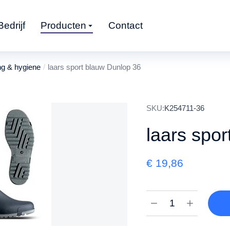
Bedrijf
Producten
Contact
ng & hygiene
laars sport blauw Dunlop 36
SKU:
K254711-36
laars spo
€
19,86