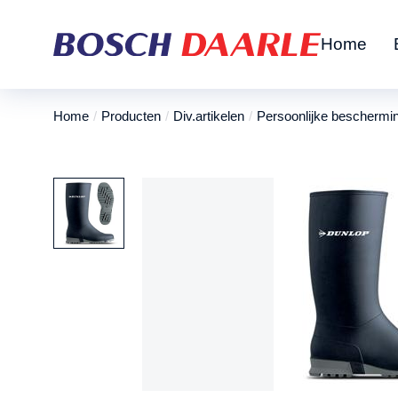
Home
Home
Producten
Div.artikelen
Persoonlijke beschermi
Je bent hier: