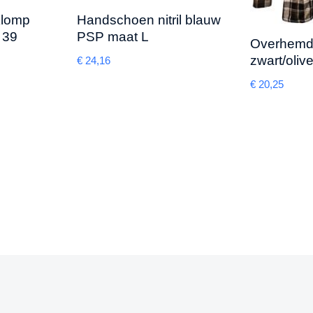
klomp
Handschoen nitril blauw
 39
PSP maat L
Overhemd f
zwart/oliv
€
24,16
€
20,25