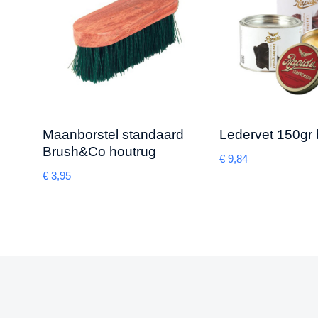
Maanborstel standaard
Ledervet 150gr 
Brush&Co houtrug
€
9,84
€
3,95