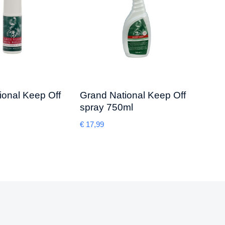
ional Keep Off
Grand National Keep Off
spe
spray 750ml
opha
€
17,99
€
1,60