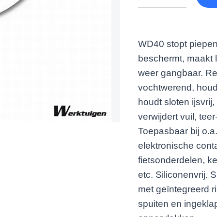
WD40 stopt piepen e
beschermt, maakt l
weer gangbaar. Rei
vochtwerend, houdt
houdt sloten ijsvri
verwijdert vuil, te
Toepasbaar bij o.a
elektronische con
fietsonderdelen, ke
etc. Siliconenvrij.
met geïntegreerd r
spuiten en ingeklap