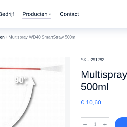
Bedrijf
Producten
Contact
den
Multispray WD40 SmartStraw 500ml
SKU:
291283
Multispr
500ml
€
10,60