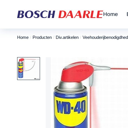
Home
Home
Producten
Div.artikelen
Veehouderijbenodigdhe
Je bent hier: