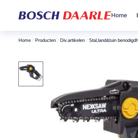
Home
Home
Producten
Div.artikelen
Stal,land&tuin benodigd
Je bent hier: