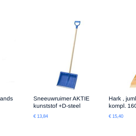
 tands
Sneeuwruimer AKTIE
Hark , ju
kunststof +D-steel
kompl. 1
€
13,84
€
15,40