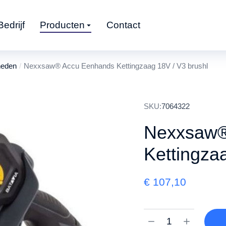
Bedrijf
Producten
Contact
heden
Nexxsaw® Accu Eenhands Kettingzaag 18V / V3 brushl
SKU:
7064322
Nexxsaw®
Kettingza
€
107,10