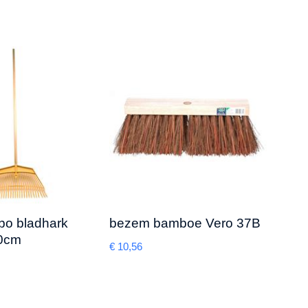
mbo bladhark
bezem bamboe Vero 37B
Gro
60cm
€
10,56
€
49,6