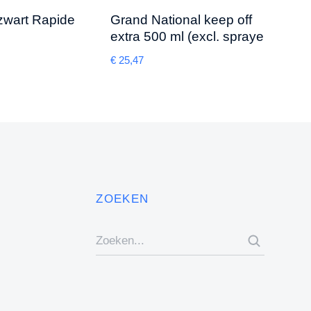
 zwart Rapide
Grand National keep off
zuig
extra 500 ml (excl. spraye
300 
€
25,47
€
1,07
ZOEKEN