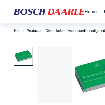
Home
Home
Producten
Div.artikelen
Veehouderijbenodigdhe
Je bent hier: