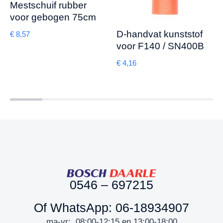
Mestschuif rubber
voor gebogen 75cm
D-handvat kunststof
€
8,57
voor F140 / SN400B
€
4,16
0546 – 697215
Of WhatsApp: 06-18934907
ma-vr: 08:00-12:15 en 13:00-18:00