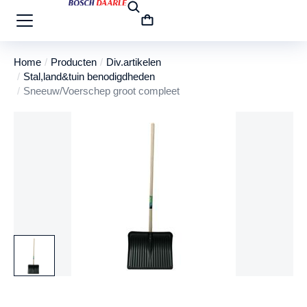
Home
Producten
Div.artikelen
Je bent hier:
Stal,land&tuin benodigdheden
Sneeuw/Voerschep groot compleet