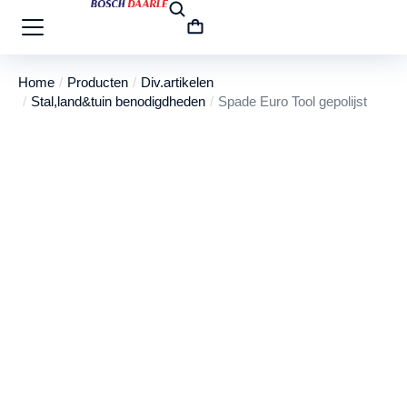
Home
Producten
Div.artikelen
Je bent hier:
Stal,land&tuin benodigdheden
Spade Euro Tool gepolijst