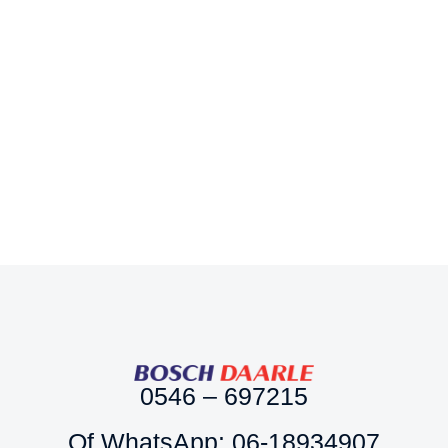
Mestschuif rubber
Bezem pvc FSC
voor gebogen 75cm
29cm, kunstvezel
€
8,57
rood MM
€
5,59
0546 – 697215
Of WhatsApp: 06-18934907