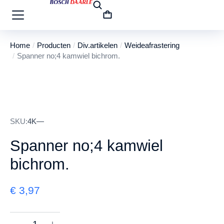
Home
Producten
Div.artikelen
Weideafrastering
Je bent hier:
Spanner no;4 kamwiel bichrom.
SKU:
4K—
Spanner no;4 kamwiel
bichrom.
€
3,97