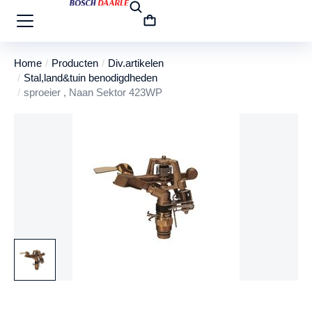
Home
Producten
Div.artikelen
Je bent hier:
Stal,land&tuin benodigdheden
sproeier , Naan Sektor 423WP