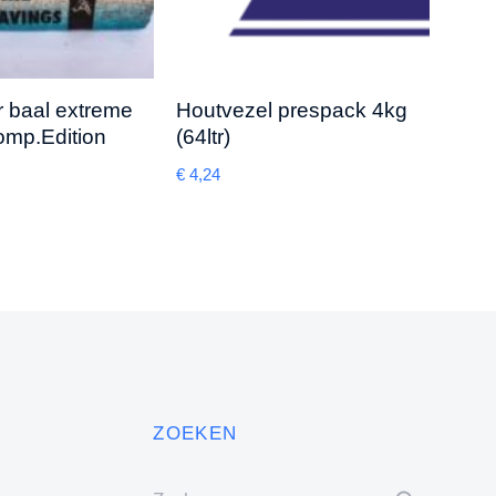
Vlas
€
6,59
r baal extreme
Houtvezel prespack 4kg
mp.Edition
(64ltr)
€
4,24
ZOEKEN