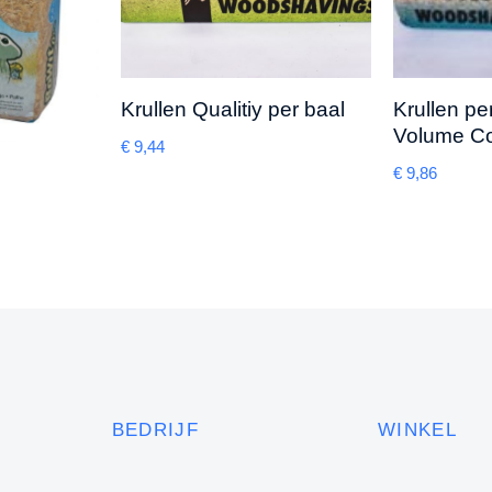
Krullen Qualitiy per baal
Krullen pe
Volume Co
€
9,44
€
9,86
BEDRIJF
WINKEL