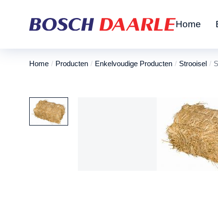
Home
Home
Producten
Enkelvoudige Producten
Strooisel
S
Je bent hier: