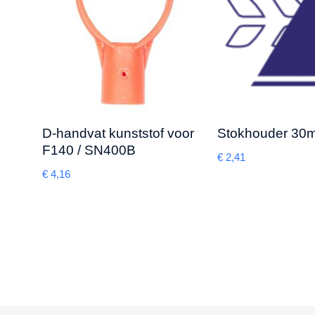
D-handvat kunststof voor
Stokhouder 30
F140 / SN400B
€
2,41
€
4,16