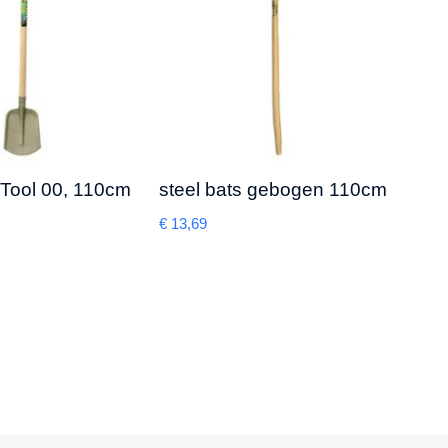
 Tool 00, 110cm
steel bats gebogen 110cm
Prof
Gard
€
13,69
€
4,78