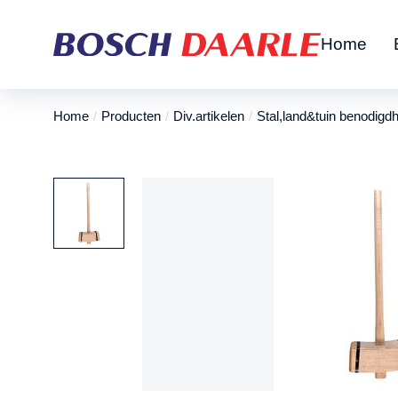
Home
Home
Producten
Div.artikelen
Stal,land&tuin benodigd
Je bent hier: