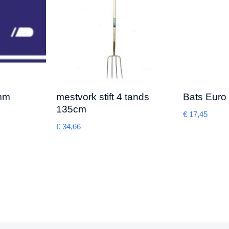
mm
mestvork stift 4 tands
Bats Euro
135cm
€
17,45
€
34,66