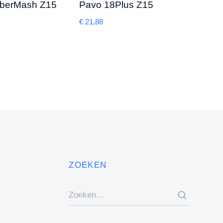
bberMash Z15
Pavo 18Plus Z15
Pavo
€
21,88
€
64,6
ZOEKEN