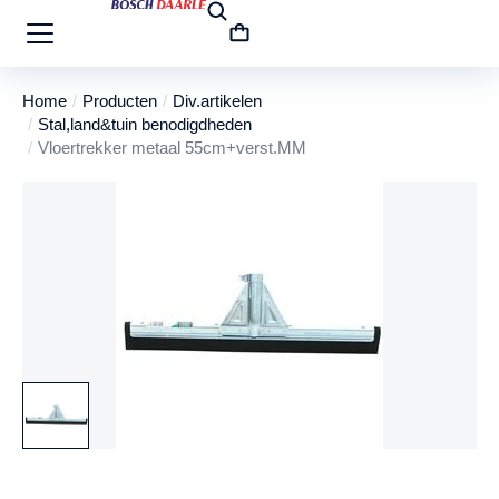
Home
Producten
Div.artikelen
Je bent hier:
Stal,land&tuin benodigdheden
Vloertrekker metaal 55cm+verst.MM