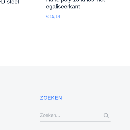
+D-steel
€
17,4
egaliseerkant
€
19,14
ZOEKEN