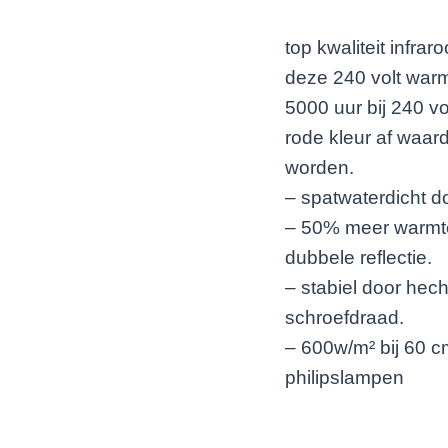
top kwaliteit infra
deze 240 volt war
5000 uur bij 240 v
rode kleur af waar
worden.
– spatwaterdicht d
– 50% meer warmte
dubbele reflectie.
– stabiel door hec
schroefdraad.
– 600w/m² bij 60 c
philipslampen