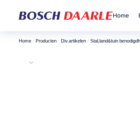
Home
Home
Producten
Div.artikelen
Stal,land&tuin benodigd
Je bent hier: