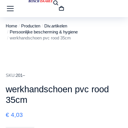
Home
Producten
Div.artikelen
Je bent hier:
Persoonlijke bescherming & hygiene
werkhandschoen pvc rood 35cm
SKU:
201–
werkhandschoen pvc rood
35cm
€
4,03