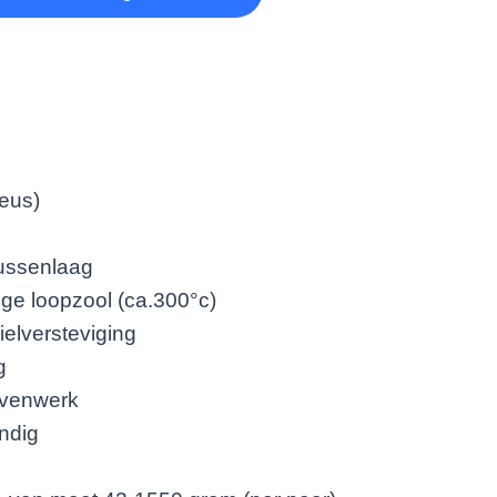
neus)
tussenlaag
dige loopzool (ca.300°c)
ielversteviging
g
ovenwerk
endig