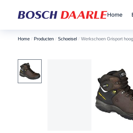
Home
Home
Producten
Schoeisel
Werkschoen Grisport hoog 
Je bent hier: