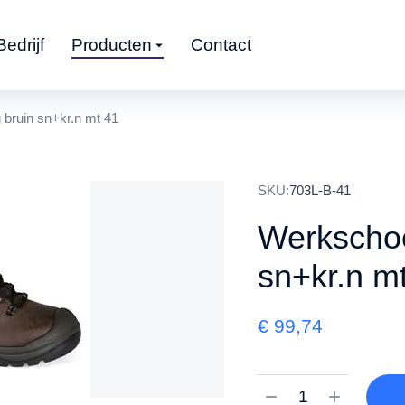
Bedrijf
Producten
Contact
bruin sn+kr.n mt 41
SKU:
703L-B-41
Werkschoe
sn+kr.n m
€
99,74