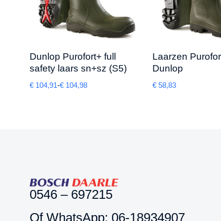
Dunlop Purofort+ full
Laarzen Purofor
safety laars sn+sz (S5)
Dunlop
€
104,91
-
€
104,98
€
58,83
0546 – 697215
Of WhatsApp: 06-18934907