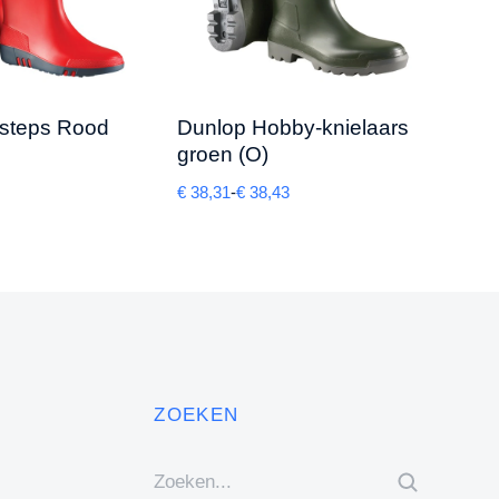
isteps Rood
Dunlop Hobby-knielaars
Dunl
groen (O)
€
14,2
€
38,31
-
€
38,43
ZOEKEN