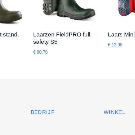
t stand.
Laarzen FieldPRO full
Laars Min
safety S5
€
12,38
€
80,78
BEDRIJF
WINKEL