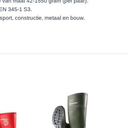
e van maat 42-1550 gram (per paar).
 EN 345-1 S3.
sport, constructie, metaal en bouw.