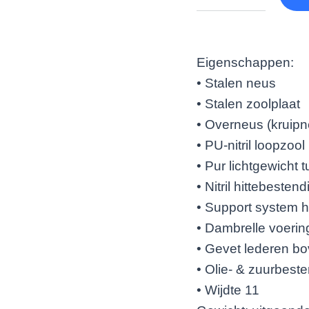
Eigenschappen:
• Stalen neus
• Stalen zoolplaat
• Overneus (kruip
• PU-nitril loopzool
• Pur lichtgewicht 
• Nitril hittebesten
• Support system h
• Dambrelle voerin
• Gevet lederen b
• Olie- & zuurbest
• Wijdte 11