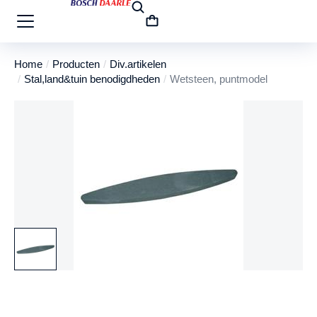
Home
Producten
Div.artikelen
Je bent hier:
Stal,land&tuin benodigdheden
Wetsteen, puntmodel