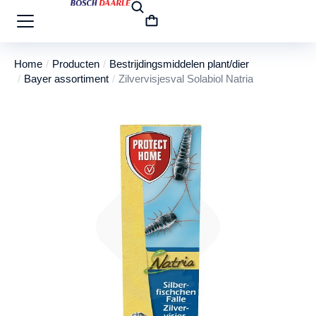
Home
Producten
Bestrijdingsmiddelen plant/dier
Je bent hier:
Bayer assortiment
Zilvervisjesval Solabiol Natria