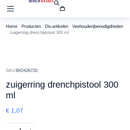
Home
Producten
Div.artikelen
Veehouderijbenodigdheden
Je bent hier:
zuigerring drenchpistool 300 ml
SKU:
BIO426720
zuigerring drenchpistool 300
ml
€
1,07