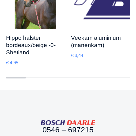
Hippo halster
Veekam aluminium
bordeaux/beige -0-
(manenkam)
Shetland
€
3,44
€
4,95
0546 – 697215