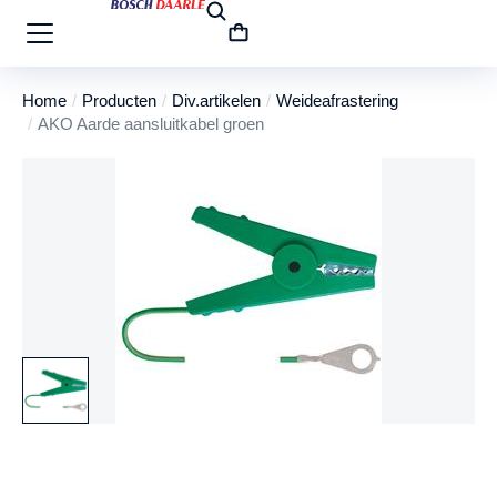
Home
Producten
Div.artikelen
Weideafrastering
Je bent hier:
AKO Aarde aansluitkabel groen