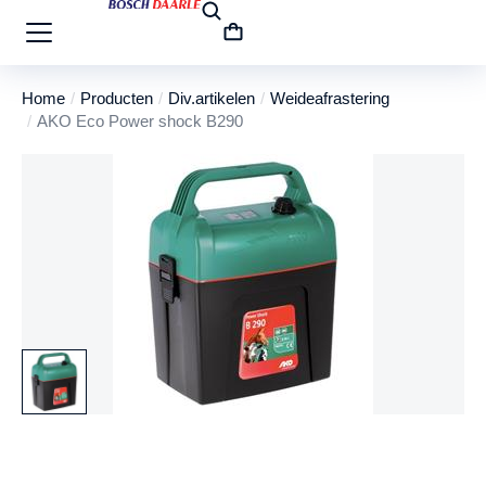
Home
Producten
Div.artikelen
Weideafrastering
Je bent hier:
AKO Eco Power shock B290