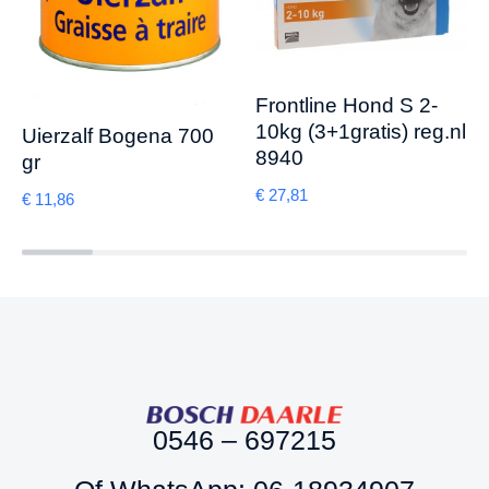
Frontline Hond S 2-
10kg (3+1gratis) reg.nl
Uierzalf Bogena 700
8940
gr
€
27,81
€
11,86
0546 – 697215