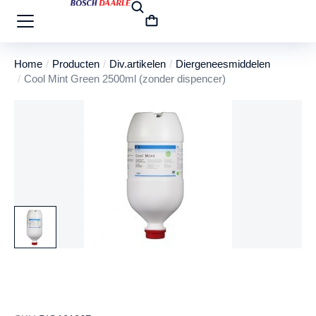
Home
Producten
Div.artikelen
Diergeneesmiddelen
Je bent hier:
Cool Mint Green 2500ml (zonder dispencer)