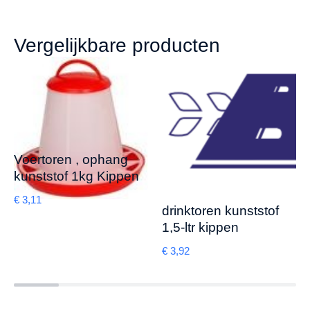
Vergelijkbare producten
Voertoren , ophang
kunststof 1kg Kippen
€
3,11
drinktoren kunststof
1,5-ltr kippen
€
3,92