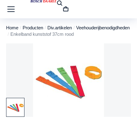
Home
Producten
Div.artikelen
Veehouderijbenodigdheden
Je bent hier:
Enkelband kunststof 37cm rood