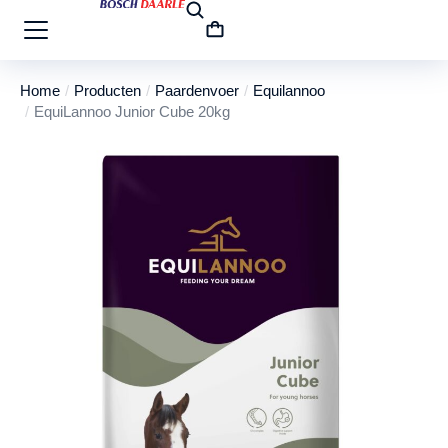
Home
Producten
Paardenvoer
Equilannoo
Je bent hier:
EquiLannoo Junior Cube 20kg