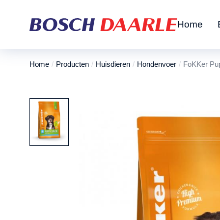
Home
Home
Producten
Huisdieren
Hondenvoer
FoKKer Pup
Je bent hier: