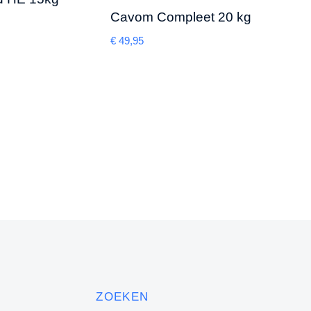
Cavom Compleet 20 kg
Caro
12,5
€
49,95
€
37,2
ZOEKEN