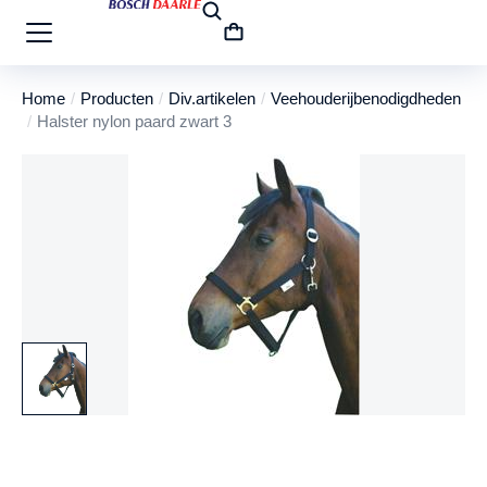
Home
Producten
Div.artikelen
Veehouderijbenodigdheden
Je bent hier:
Halster nylon paard zwart 3