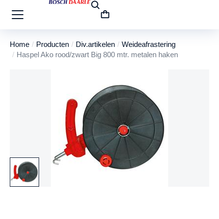
Home
Producten
Div.artikelen
Weideafrastering
Je bent hier:
Haspel Ako rood/zwart Big 800 mtr. metalen haken