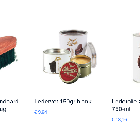
andaard
Ledervet 150gr blank
Lederolie
rug
750-ml
€
9,84
€
13,16