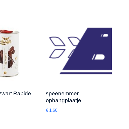
 zwart Rapide
speenemmer
Luxe
ophangplaatje
vers
€
1,60
€
14,0