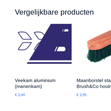
Vergelijkbare producten
Veekam aluminium
Maanborstel st
(manenkam)
Brush&Co hout
€
3,44
€
3,95