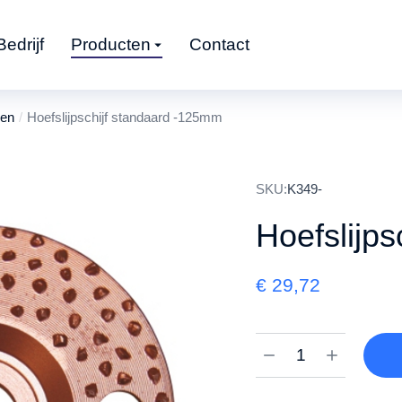
Bedrijf
Producten
Contact
den
Hoefslijpschijf standaard -125mm
SKU:
K349-
Hoefslijp
€
29,72