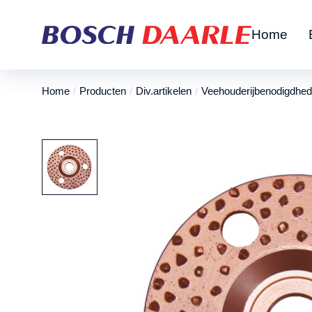
Home
Home
Producten
Div.artikelen
Veehouderijbenodigdhe
Je bent hier: