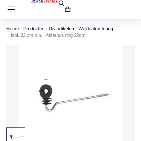
Home
Producten
Div.artikelen
Weideafrastering
Je bent hier:
Isol. 22 cm h.p. , Afstands ring 22cm