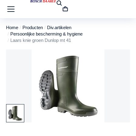
Home
Producten
Div.artikelen
Je bent hier:
Persoonlijke bescherming & hygiene
Laars knie groen Dunlop mt 41