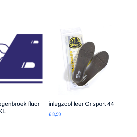
egenbroek fluor
inlegzool leer Grisport 44
Wer
 XL
Ther
€
8,99
€
6,23