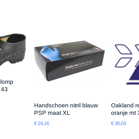
klomp
 43
Handschoen nitril blauw
Oakland r
PSP maat XL
oranje mt
€
24,16
€
35,03