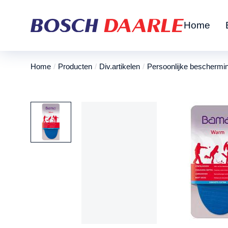
Home
Home
Producten
Div.artikelen
Persoonlijke beschermi
Je bent hier: