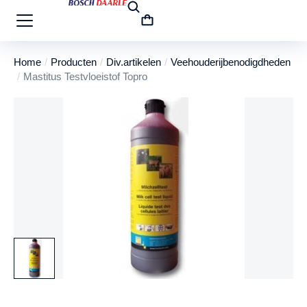
Home
Producten
Div.artikelen
Veehouderijbenodigdheden
Je bent hier:
Mastitus Testvloeistof Topro