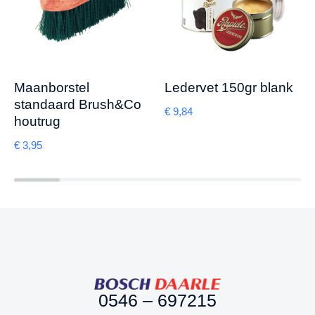
Maanborstel
Ledervet 150gr blank
standaard Brush&Co
€
9,84
houtrug
€
3,95
0546 – 697215